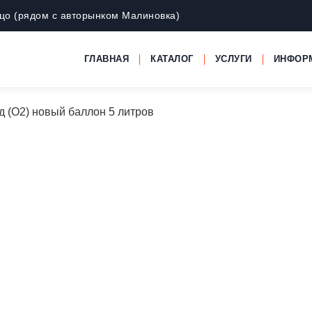
рцо (рядом с авторынком Малиновка)
ГЛАВНАЯ
КАТАЛОГ
УСЛУГИ
ИНФОР
д (O2) новый баллон 5 литров