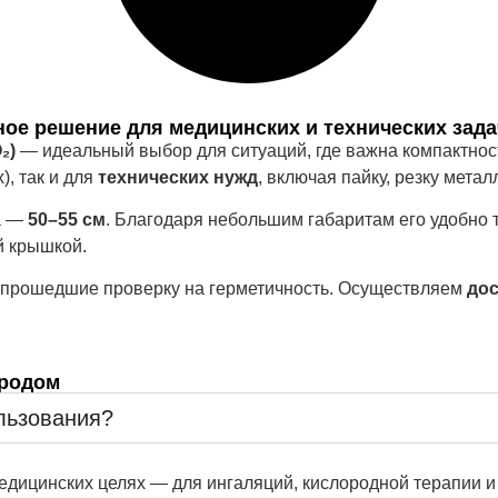
ое решение для медицинских и технических зада
₂)
— идеальный выбор для ситуаций, где важна компактност
), так и для
технических нужд
, включая пайку, резку мета
а —
50–55 см
. Благодаря небольшим габаритам его удобно 
й крышкой.
, прошедшие проверку на герметичность. Осуществляем
дос
ородом
льзования?
медицинских целях — для ингаляций, кислородной терапии