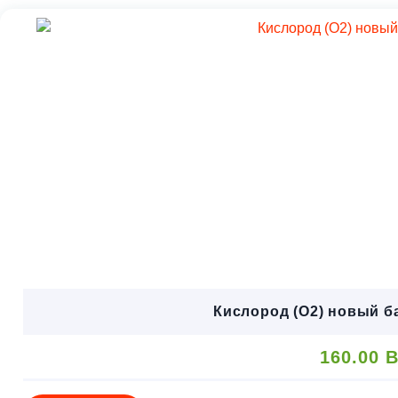
Кислород (O2) новый б
160.00
B