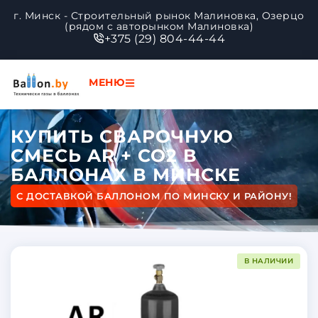
г. Минск - Строительный рынок Малиновка, Озерцо
(рядом с авторынком Малиновка)
+375 (29) 804-44-44
МЕНЮ
КУПИТЬ СВАРОЧНУЮ
СМЕСЬ AR + CO2 В
БАЛЛОНАХ В МИНСКЕ
С ДОСТАВКОЙ БАЛЛОНОМ ПО МИНСКУ И РАЙОНУ!
В НАЛИЧИИ